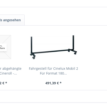
ls angesehen
ür abgehängte
Fahrgestell für Cinelux Mobil 2
ineroll -...
Für Format 180...
2 € *
491,39 € *