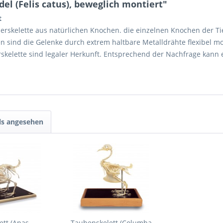
l (Felis catus), beweglich montiert"
t
erskelette aus natürlichen Knochen. die einzelnen Knochen der Tier
en sind die Gelenke durch extrem haltbare Metalldrähte flexibel m
erskelette sind legaler Herkunft. Entsprechend der Nachfrage kann 
ls angesehen
ett (Anas
Taubenskelett (Columba