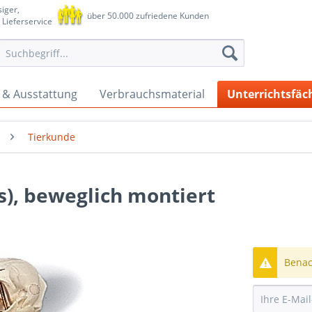
iger,
über 50.000 zufriedene Kunden
 Lieferservice
 & Ausstattung
Verbrauchsmaterial
Unterrichtsfäc
Tierkunde
s), beweglich montiert
Benach