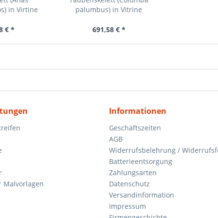
) in Virtine
palumbus) in Vitrine
8 € *
691,58 € *
itungen
Informationen
reifen
Geschäftszeiten
AGB
e
Widerrufsbelehrung / Widerrufs
Batterieentsorgung
r
Zahlungsarten
 Malvorlagen
Datenschutz
Versandinformation
Impressum
Firmengeschichte