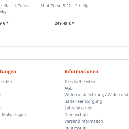
r Klassik Torso
Mini-Torso B 22, 12-teilig
ilig
9 € *
249,48 € *
itungen
Informationen
reifen
Geschäftszeiten
AGB
e
Widerrufsbelehrung / Widerrufs
Batterieentsorgung
r
Zahlungsarten
 Malvorlagen
Datenschutz
Versandinformation
Impressum