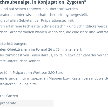
chraubenalge, in Konjugation, Zygoten"
lt und auf seinen Lehrwert hin überprüft worden.
atorien unter wissenschaftlicher Leitung hergestellt.
g auf allen Gebieten der Präparationstechnik.
urch erfahrene Fachkräfte, Schneidetechnik und Schnittdicke werd
ichen Färbemethoden wählen wir solche, die eine klare und kontra
hrfachfärbungen.
ten Objektträgern im Format 26 x 76 mm geliefert.
er zumindest von Teilen daraus, sollte in etwa der Zahl der vor
arate untersuchen können.
pe für 1 Präparat im Wert von 2,90 Euro
en Gründen nur in speziellen Mappen bzw. Kästen versandt werde
aktieren Sie uns bitte.
re Pflanzen
lpräparate