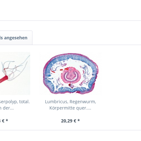
ls angesehen
rpolyp, total.
Lumbricus, Regenwurm,
 der...
Körpermitte quer....
 € *
20,29 € *