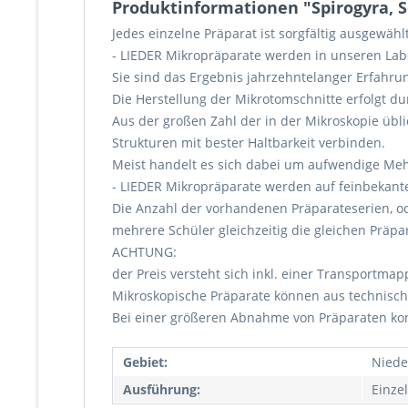
Produktinformationen "Spirogyra, S
Jedes einzelne Präparat ist sorgfältig ausgewäh
- LIEDER Mikropräparate werden in unseren Labor
Sie sind das Ergebnis jahrzehntelanger Erfahrun
Die Herstellung der Mikrotomschnitte erfolgt d
Aus der großen Zahl der in der Mikroskopie übl
Strukturen mit bester Haltbarkeit verbinden.
Meist handelt es sich dabei um aufwendige Me
- LIEDER Mikropräparate werden auf feinbekante
Die Anzahl der vorhandenen Präparateserien, od
mehrere Schüler gleichzeitig die gleichen Präp
ACHTUNG:
der Preis versteht sich inkl. einer Transportmap
Mikroskopische Präparate können aus technisch
Bei einer größeren Abnahme von Präparaten kont
Gebiet:
Niede
Ausführung:
Einze