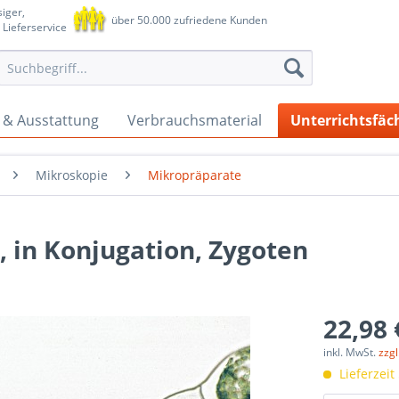
iger,
über 50.000 zufriedene Kunden
 Lieferservice
 & Ausstattung
Verbrauchsmaterial
Unterrichtsfäc
Mikroskopie
Mikropräparate
, in Konjugation, Zygoten
22,98 
inkl. MwSt.
zzg
Lieferzeit