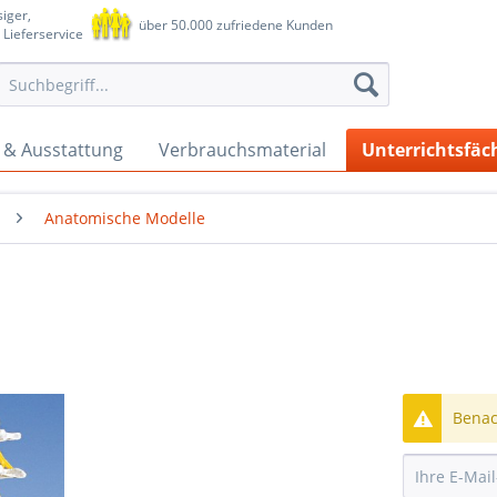
iger,
über 50.000 zufriedene Kunden
 Lieferservice
 & Ausstattung
Verbrauchsmaterial
Unterrichtsfäc
Anatomische Modelle
Benach