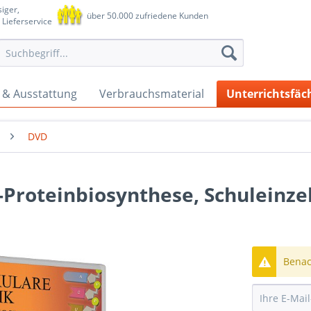
iger,
über 50.000 zufriedene Kunden
 Lieferservice
 & Ausstattung
Verbrauchsmaterial
Unterrichtsfäc
DVD
Proteinbiosynthese, Schuleinzel
Benach