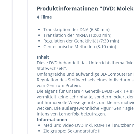
Produktinformationen "DVD: Moleku
4 Filme
Transkription der DNA (6:50 min)
Translation der mRNA (10:00 min)
Regulation der Genaktivität (7:30 min)
Gentechnische Methoden (8:10 min)
Inhalt
Diese DVD behandelt das Unterrichtsthema ”Mole
Stoffwechsels”.
Umfangreiche und aufwändige 3D-Computeranimat
Regulation des Stoffwechsels eines Individuums
vom Gen zum Protein.
Die eigens für unsere 4 Genetik-DVDs (Sek. I + I
vermittelt keine Lehrinhalte, sondern lockert
auf humorvolle Weise genutzt, um kleine, moti
wecken. Die außergewöhnliche Figur ”Geni” agier
intensiven Lernerfolg beizutragen.
Informationen
Medium: Video-DVD inkl. ROM-Teil (nutzbar m
Zielgruppe: Sekundarstufe II