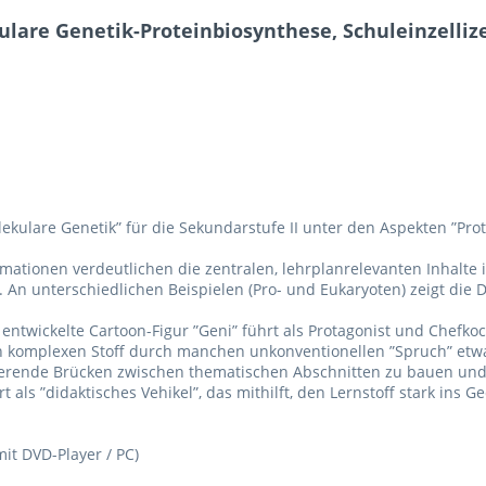
lare Genetik-Proteinbiosynthese, Schuleinzelliz
kulare Genetik” für die Sekundarstufe II unter den Aspekten ”Pro
ionen verdeutlichen die zentralen, lehrplanrelevanten Inhalte in
. An unterschiedlichen Beispielen (Pro- und Eukaryoten) zeigt di
I) entwickelte Cartoon-Figur ”Geni” führt als Protagonist und Chefko
 den komplexen Stoff durch manchen unkonventionellen ”Spruch” et
vierende Brücken zwischen thematischen Abschnitten zu bauen und
t als ”didaktisches Vehikel”, das mithilft, den Lernstoff stark ins
it DVD-Player / PC)