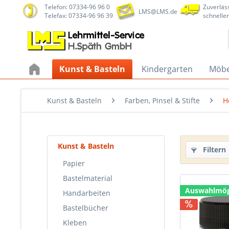
Telefon: 07334-96 96 0
Zuverläss
LMS@LMS.de
Telefax: 07334-96 96 39
schneller
Kunst & Basteln
Kindergarten
Möbe
Kunst & Basteln
Farben, Pinsel & Stifte
H
Kunst & Basteln
Filtern
Papier
Bastelmaterial
Auswahlmög
Handarbeiten
Bastelbücher
Kleben