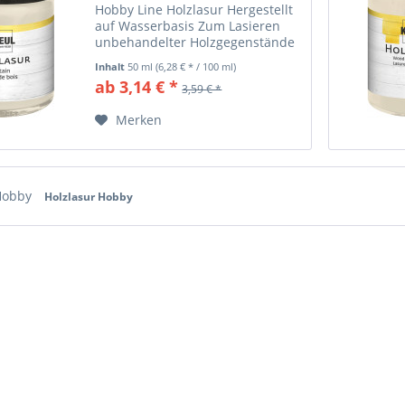
Hobby Line Holzlasur Hergestellt
auf Wasserbasis Zum Lasieren
unbehandelter Holzgegenstände
Es entsteht eine ansprechende
Inhalt
50 ml
(6,28 € * / 100 ml)
Färbung der Holzoberfläche Die
ab 3,14 € *
3,59 € *
natürliche Holzstruktur bleibt
sichtbar Die Farbe...
Merken
 Hobby
Holzlasur Hobby