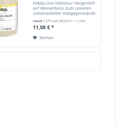
Hobby Line Holzlasur Hergestellt
auf Wasserbasis Zum Lasieren
unbehandelter Holzgegenstände
Es entsteht eine ansprechende
Inhalt
0.275 Liter
(40,29 € * / 1 Liter)
Färbung der Holzoberfläche Die
11,08 € *
natürliche Holzstruktur bleibt
sichtbar Die Farbe...
Merken