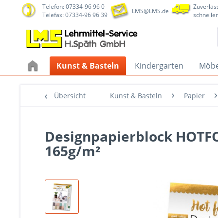
Telefon: 07334-96 96 0
Zuverläss
LMS@LMS.de
Telefax: 07334-96 96 39
schneller
Kunst & Basteln
Kindergarten
Möbe
Übersicht
Kunst & Basteln
Papier
Designpapierblock HOTFOI
165g/m²