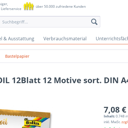
iger,
über 50.000 zufriedene Kunden
 Lieferservice
l & Ausstattung
Verbrauchsmaterial
Unterrichtsfäc
Bastelpapier
L 12Blatt 12 Motive sort. DIN A
7,08 €
Inhalt:
0.748 m²
inkl. MwSt.
zzg