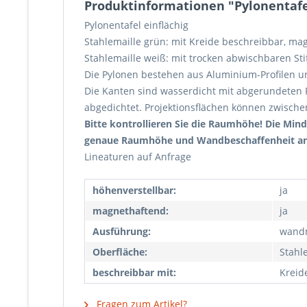
Produktinformationen "Pylonentafel
Pylonentafel einflächig
Stahlemaille grün: mit Kreide beschreibbar, ma
Stahlemaille weiß: mit trocken abwischbaren St
Die Pylonen bestehen aus Aluminium-Profilen u
Die Kanten sind wasserdicht mit abgerundeten P
abgedichtet. Projektionsflächen können zwische
Bitte kontrollieren Sie die Raumhöhe! Die Min
genaue Raumhöhe und Wandbeschaffenheit an
Lineaturen auf Anfrage
höhenverstellbar:
ja
magnethaftend:
ja
Ausführung:
wandm
Oberfläche:
Stahl
beschreibbar mit:
Kreid
Fragen zum Artikel?