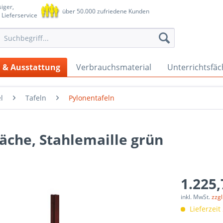
iger,
über 50.000 zufriedene Kunden
 Lieferservice
 & Ausstattung
Verbrauchsmaterial
Unterrichtsfäc
l
Tafeln
Pylonentafeln
läche, Stahlemaille grün
1.225,
inkl. MwSt.
zzg
Lieferzeit