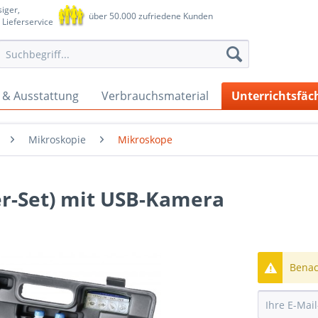
iger,
über 50.000 zufriedene Kunden
 Lieferservice
 & Ausstattung
Verbrauchsmaterial
Unterrichtsfäc
Mikroskopie
Mikroskope
er-Set) mit USB-Kamera
Benach