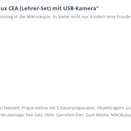
lux CEA (Lehrer-Set) mit USB-Kamera"
Einstieg in die Mikroskopie. Es bietet nicht nur Kindern eine Freu
e; Netzteil; Präparatebox mit 5 Dauerpräparaten; Objektträgern u
elenbrutanlage; See-Salz; Hefe; Garnelen-Eier; Gum Media; MikOkulu