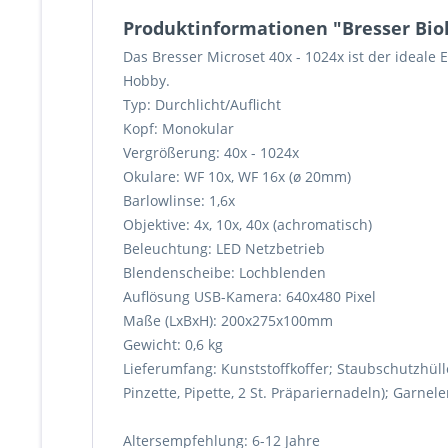
Produktinformationen "Bresser Bio
Das Bresser Microset 40x - 1024x ist der ideale 
Hobby.
Typ: Durchlicht/Auflicht
Kopf: Monokular
Vergrößerung: 40x - 1024x
Okulare: WF 10x, WF 16x (ø 20mm)
Barlowlinse: 1,6x
Objektive: 4x, 10x, 40x (achromatisch)
Beleuchtung: LED Netzbetrieb
Blendenscheibe: Lochblenden
Auflösung USB-Kamera: 640x480 Pixel
Maße (LxBxH): 200x275x100mm
Gewicht: 0,6 kg
Lieferumfang: Kunststoffkoffer; Staubschutzhüll
Pinzette, Pipette, 2 St. Präpariernadeln); Garn
Altersempfehlung: 6-12 Jahre