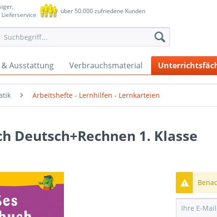
iger,
über 50.000 zufriedene Kunden
 Lieferservice
 & Ausstattung
Verbrauchsmaterial
Unterrichtsfäc
tik
Arbeitshefte - Lernhilfen - Lernkarteien
ch Deutsch+Rechnen 1. Klasse
Benach