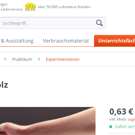
iger,
über 50.000 zufriedene Kunden
 Lieferservice
 & Ausstattung
Verbrauchsmaterial
Unterrichtsfäc
Praktikum
Experimentieren
lz
0,63 €
inkl. MwSt.
zzg
Sofort ver