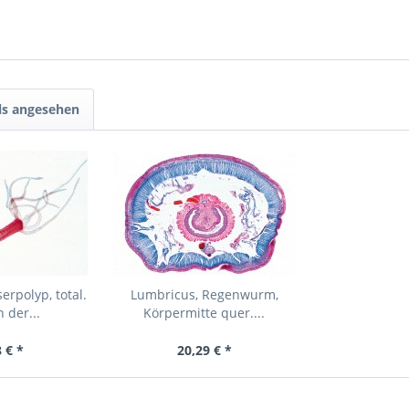
ls angesehen
rpolyp, total.
Lumbricus, Regenwurm,
 der...
Körpermitte quer....
 € *
20,29 € *