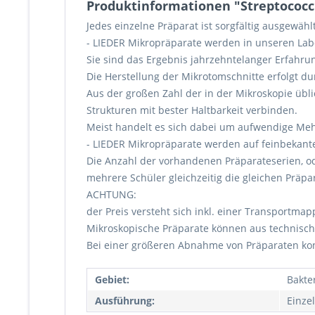
Produktinformationen "Streptococcu
Jedes einzelne Präparat ist sorgfältig ausgewäh
- LIEDER Mikropräparate werden in unseren Labor
Sie sind das Ergebnis jahrzehntelanger Erfahrun
Die Herstellung der Mikrotomschnitte erfolgt d
Aus der großen Zahl der in der Mikroskopie übl
Strukturen mit bester Haltbarkeit verbinden.
Meist handelt es sich dabei um aufwendige Me
- LIEDER Mikropräparate werden auf feinbekante
Die Anzahl der vorhandenen Präparateserien, od
mehrere Schüler gleichzeitig die gleichen Präp
ACHTUNG:
der Preis versteht sich inkl. einer Transportmap
Mikroskopische Präparate können aus technisch
Bei einer größeren Abnahme von Präparaten kont
Gebiet:
Bakte
Ausführung:
Einze