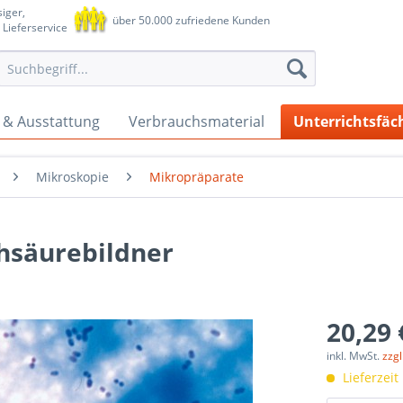
iger,
über 50.000 zufriedene Kunden
 Lieferservice
 & Ausstattung
Verbrauchsmaterial
Unterrichtsfäc
Mikroskopie
Mikropräparate
chsäurebildner
20,29 
inkl. MwSt.
zzg
Lieferzeit