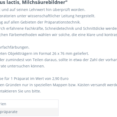
s lactis, Milchsäurebildner"
lt und auf seinen Lehrwert hin überprüft worden.
atorien unter wissenschaftlicher Leitung hergestellt.
g auf allen Gebieten der Präparationstechnik.
urch erfahrene Fachkräfte, Schneidetechnik und Schnittdicke werd
ichen Färbemethoden wählen wir solche, die eine klare und kontra
hrfachfärbungen.
ten Objektträgern im Format 26 x 76 mm geliefert.
er zumindest von Teilen daraus, sollte in etwa der Zahl der vor
arate untersuchen können.
pe für 1 Präparat im Wert von 2,90 Euro
en Gründen nur in speziellen Mappen bzw. Kästen versandt werde
aktieren Sie uns bitte.
rien
lpräparate