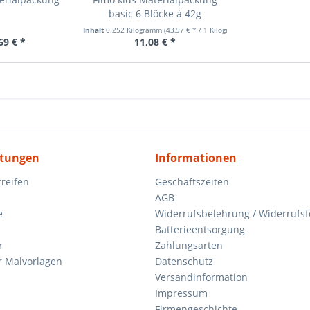
basic 6 Blöcke à 42g
Inhalt
0.252 Kilogramm
(43,97 € * / 1 Kilogramm)
69 € *
11,08 € *
itungen
Informationen
reifen
Geschäftszeiten
AGB
e
Widerrufsbelehrung / Widerrufs
Batterieentsorgung
r
Zahlungsarten
 Malvorlagen
Datenschutz
Versandinformation
Impressum
Firmengeschichte