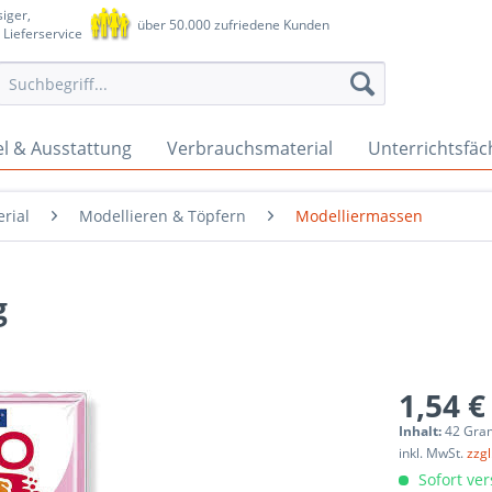
iger,
über 50.000 zufriedene Kunden
 Lieferservice
l & Ausstattung
Verbrauchsmaterial
Unterrichtsfäc
rial
Modellieren & Töpfern
Modelliermassen
g
1,54 €
Inhalt:
42 Gra
inkl. MwSt.
zzg
Sofort ver