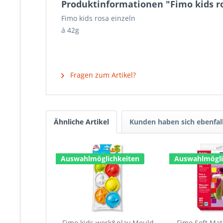
Produktinformationen "Fimo kids ro
Fimo kids rosa einzeln
á 42g
Fragen zum Artikel?
Ähnliche Artikel
Kunden haben sich ebenfal
Auswahlmöglichkeiten
Auswahlmögli
Fimo kids work&play Mould
Fimo Soft Mat