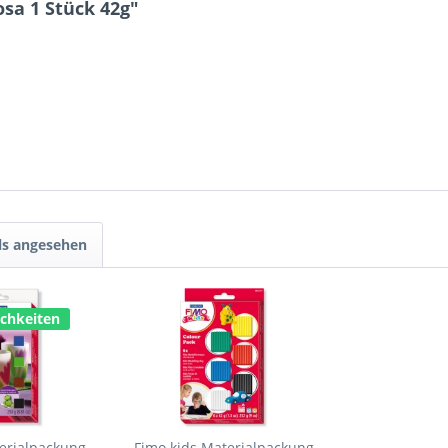
sa 1 Stück 42g"
ls angesehen
chkeiten
erialpackung
Fimo kids Materialpackung