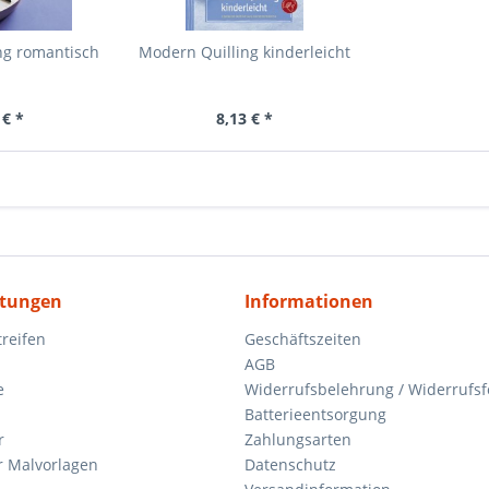
ng romantisch
Modern Quilling kinderleicht
 € *
8,13 € *
itungen
Informationen
reifen
Geschäftszeiten
AGB
e
Widerrufsbelehrung / Widerrufs
Batterieentsorgung
r
Zahlungsarten
 Malvorlagen
Datenschutz