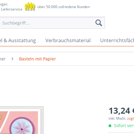
iger,
über 50.000 zufriedene Kunden
 Lieferservice
l & Ausstattung
Verbrauchsmaterial
Unterrichtsfäc
her
Basteln mit Papier
13,24 
inkl. MwSt.
zzg
Sofort ver