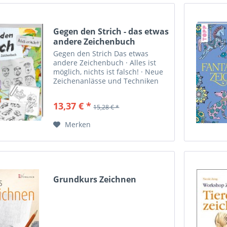
Gegen den Strich - das etwas
andere Zeichenbuch
Gegen den Strich Das etwas
andere Zeichenbuch · Alles ist
möglich, nichts ist falsch! · Neue
Zeichenanlässe und Techniken
geben kreative Impulse und
Inspirationen. · Das kreative
13,37 € *
15,28 € *
Experimentieren erweitert die
zeichnerischen...
Merken
Grundkurs Zeichnen