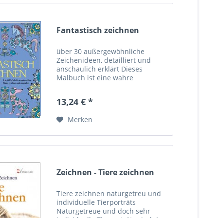
Fantastisch zeichnen
über 30 außergewöhnliche
Zeichenideen, detailliert und
anschaulich erklärt Dieses
Malbuch ist eine wahre
Schatzgrube, denn hier erfahren
kleine Künstler nicht nur, wie
13,24 € *
Löwe, Pferd, Heißluftballon und
Co. Schritt für Schritt
Merken
gezeichnet...
Zeichnen - Tiere zeichnen
Tiere zeichnen naturgetreu und
individuelle Tierporträts
Naturgetreue und doch sehr