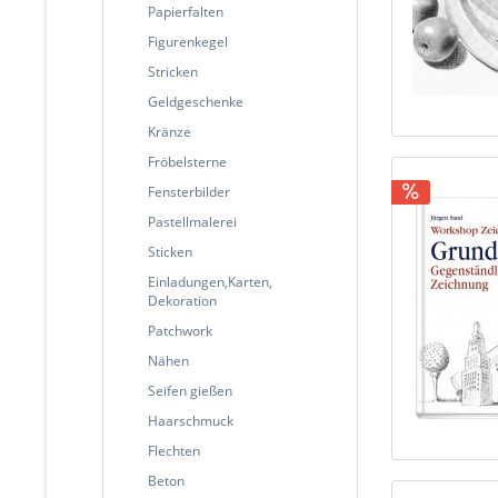
Papierfalten
Figurenkegel
Stricken
Geldgeschenke
Kränze
Fröbelsterne
Fensterbilder
Pastellmalerei
Sticken
Einladungen,Karten,
Dekoration
Patchwork
Nähen
Seifen gießen
Haarschmuck
Flechten
Beton