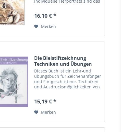
individuelle Tierporträts sind das
Markenzeichen von Nicole Zeug.
Ihrem Anspruch, den ganz
16,10 € *
eigenen Charakter des jeweils
proträtierten Tieres zum...
Merken
Die Bleistiftzeichnung
Techniken und Übungen
Dieses Buch ist ein Lehr-und
übungsbuch für Zeichenanfönger
und Fortgeschrittene. Techniken
und Ausdrucksmöglichkeiten von
Linien, Schraffuren, Tonwerten
und allen anderen
15,19 € *
Zeichenelementen sind durch
anschauliche Beispiele leicht...
Merken