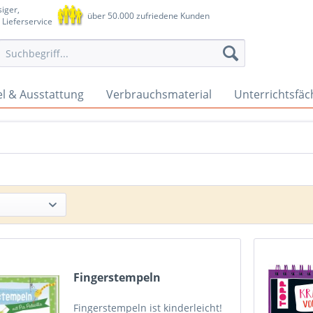
iger,
über 50.000 zufriedene Kunden
 Lieferservice
l & Ausstattung
Verbrauchsmaterial
Unterrichtsfäc
Fingerstempeln
Fingerstempeln ist kinderleicht!