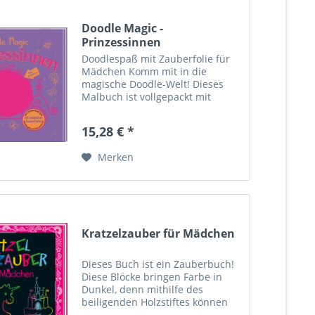
Doodle Magic -
Prinzessinnen
Doodlespaß mit Zauberfolie für
Mädchen Komm mit in die
magische Doodle-Welt! Dieses
Malbuch ist vollgepackt mit
kreativen Malanregungen, die du
mithilfe von Bleistiftenden oder
15,28 € *
Holzstäbchen auf die magische
Zauberfolie doodlen und später...
Merken
Kratzelzauber für Mädchen
Dieses Buch ist ein Zauberbuch!
Diese Blöcke bringen Farbe in
Dunkel, denn mithilfe des
beiligenden Holzstiftes können
kleine Kunstwerke ganz einfach