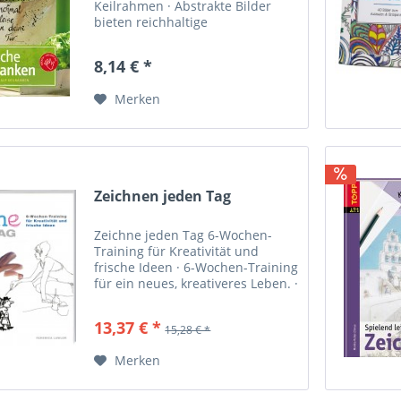
Keilrahmen · Abstrakte Bilder
bieten reichhaltige
Gestaltungsmöglichkeiten. · Zum
ersten Mal zeigt die beliebte
8,14 € *
Autorin Alice Rögele ihre
Vorgehensweise Schritt für
Merken
Schritt bebildert. · Für jeden...
Zeichnen jeden Tag
Zeichne jeden Tag 6-Wochen-
Training für Kreativität und
frische Ideen · 6-Wochen-Training
für ein neues, kreativeres Leben. ·
Acht Profi -Illustratoren verraten,
wie sie ihre Arbeit frisch und
13,37 € *
15,28 € *
lebendig halten. · Experimentiert
wird mit...
Merken