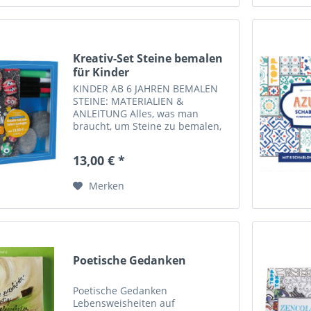
Kreativ-Set Steine bemalen
für Kinder
KINDER AB 6 JAHREN BEMALEN
STEINE: MATERIALIEN &
ANLEITUNG Alles, was man
braucht, um Steine zu bemalen,
ist in diesem Set dabei: echte
Steine, vier Acrylstifte, einen
13,00 € *
Nachtleuchtstift und ein Buch mit
Schritt-für-Schritt Anleitungen
Merken
und...
Poetische Gedanken
Poetische Gedanken
Lebensweisheiten auf