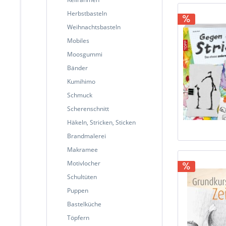
Herbstbasteln
Weihnachtsbasteln
Mobiles
Moosgummi
Bänder
Kumihimo
Schmuck
Scherenschnitt
Häkeln, Stricken, Sticken
Brandmalerei
Makramee
Motivlocher
Schultüten
Puppen
Bastelküche
Töpfern