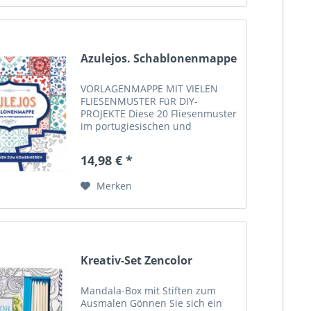
Azulejos. Schablonenmappe
VORLAGENMAPPE MIT VIELEN
FLIESENMUSTER FüR DIY-
PROJEKTE Diese 20 Fliesenmuster
im portugiesischen und
marokkanischen Stil bringen
Farbe und Muster in Ihre
14,98 € *
Wohnung – als Wohndeko,
Kleinmöbel, Untersetzer oder
Merken
Küchenfries. Die Muster...
Kreativ-Set Zencolor
Mandala-Box mit Stiften zum
Ausmalen Gönnen Sie sich ein