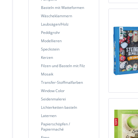
Basteln mit Watteformen
Wäscheklammern
Laubsägen/Holz
Peddigrohr
Modellieren
Speckstein
Kerzen
Filzen und Basteln mit Filz
Mosaik
Transfer-Stoffmalfarben
Window Color
Seidenmalerei
Lichterketten basteln
Laternen
Papierschöpfen /
Papiermaché
Fimo