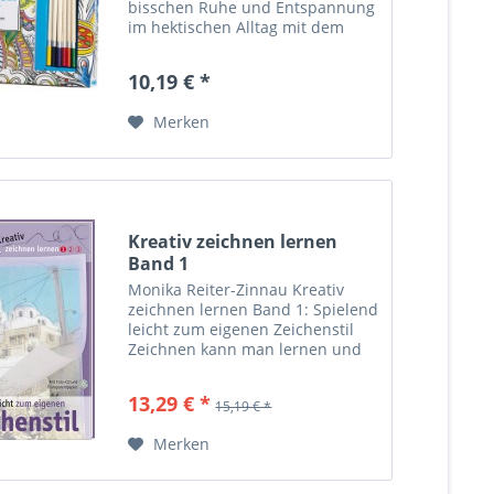
bisschen Ruhe und Entspannung
im hektischen Alltag mit dem
Kreativ-Set ”Zencolor”. Das Set
beinhaltet alles, um in das neue
10,19 € *
Zeichentrendthema für
Erwachsene einzusteigen:...
Merken
Kreativ zeichnen lernen
Band 1
Monika Reiter-Zinnau Kreativ
zeichnen lernen Band 1: Spielend
leicht zum eigenen Zeichenstil
Zeichnen kann man lernen und
das auch noch mit viel Spaß! Die
bekannte Kursleiterin Monika
13,29 € *
15,19 € *
Reiter-Zinnau hat eine ebenso
geniale wie einfache...
Merken