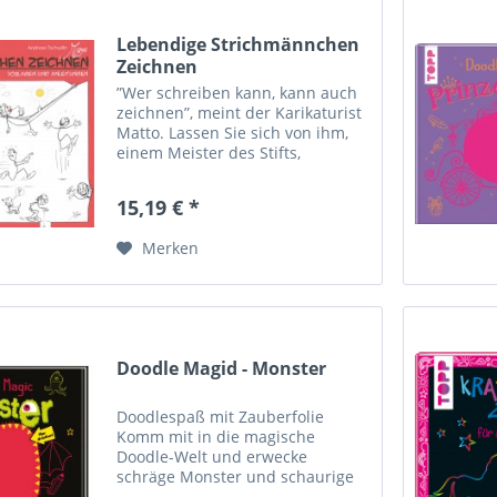
Lebendige Strichmännchen
Zeichnen
”Wer schreiben kann, kann auch
zeichnen”, meint der Karikaturist
Matto. Lassen Sie sich von ihm,
einem Meister des Stifts,
entführen ins Land der
Strichmännchen und entdecken
15,19 € *
Sie auf dieser faszinierenden
Reise, wie Sie simple Linien auf...
Merken
Doodle Magid - Monster
Doodlespaß mit Zauberfolie
Komm mit in die magische
Doodle-Welt und erwecke
schräge Monster und schaurige
Gestalten zum Leben.