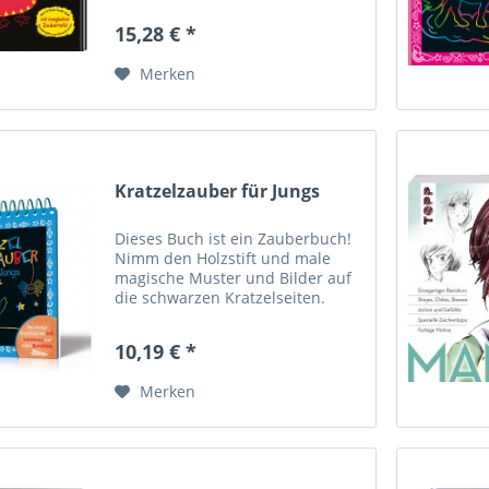
Glupschaugen-Monster und
15,28 € *
Krötenschleim-Kreaturen oder
doch lieber Zaubergärten und
Merken
Prinzessinnenschmuck?...
Kratzelzauber für Jungs
Dieses Buch ist ein Zauberbuch!
Nimm den Holzstift und male
magische Muster und Bilder auf
die schwarzen Kratzelseiten.
Begleite den Piraten auf seiner
Schatzsuche, hilf dem Ritter bei
10,19 € *
seinem Kampf gegen den bösen
Drachen oder male das...
Merken