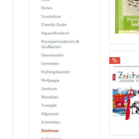
Perlen
Scoubidous
Chenille-Draht
Aquarellmalerei
Passepartoutkarten &
Grußkarten
Osterbasteln
Servietten
Frühlingsbasteln
Wellpappe
Linoleum
Mandalas
Tontöpfe
Allgemein
Schminken
Zeichnen
Keilrahmen