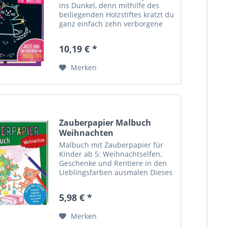
ins Dunkel, denn mithilfe des
beiliegenden Holzstiftes kratzt du
ganz einfach zehn verborgene
Motive aus dem schwarzen
Papier. Doch dabei ist Köpfchen
10,19 € *
gefragt! Verbinde die Zahlen in
der richtigen...
Merken
Zauberpapier Malbuch
Weihnachten
Malbuch mit Zauberpapier für
Kinder ab 5: Weihnachtselfen,
Geschenke und Rentiere in den
Lieblingsfarben ausmalen Dieses
besondere Malbuch besteht aus
speziellem Zauberpapier, das
5,98 € *
beim Ausmalen unsichtbare
Muster sichtbar werden lässt...
Merken