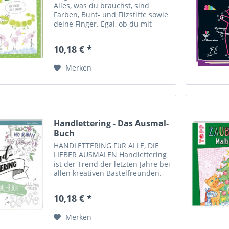
Alles, was du brauchst, sind
Farben, Bunt- und Filzstifte sowie
deine Finger. Egal, ob du mit
Daumen, Zeigefinger oder
kleinem Finger stempelst – jeder
10,18 € *
Abdruck ist etwas ganz
besonderes und lässt sich mit...
Merken
Handlettering - Das Ausmal-
Buch
HANDLETTERING FüR ALLE, DIE
LIEBER AUSMALEN Handlettering
ist der Trend der letzten Jahre bei
allen kreativen Bastelfreunden.
Die individuellen und
verschnörkelten Handschriften
10,18 € *
sehen super aus und können
immer weitergesponnen und...
Merken