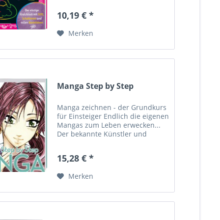
aus dem schwarzen Papier
10,19 € *
herausgekratzt werden. Jede
Kratzseite liefert den Kindern...
Merken
Manga Step by Step
Manga zeichnen - der Grundkurs
für Einsteiger Endlich die eigenen
Mangas zum Leben erwecken...
Der bekannte Künstler und
Illustrator Gecko Keck macht's
möglich. In übersichtlichen
15,28 € *
Lektionen wird das Wissen
vermittelt, das Sie zum...
Merken