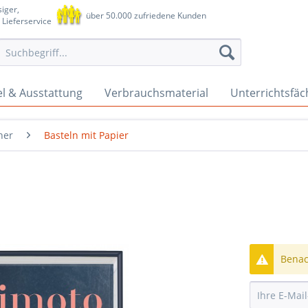
iger,
über 50.000 zufriedene Kunden
 Lieferservice
l & Ausstattung
Verbrauchsmaterial
Unterrichtsfäc
her
Basteln mit Papier
Benach