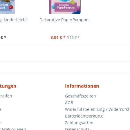
g kinderleicht
Dekorative PaperPompons
 € *
8,01 € *
9,16 € *
itungen
Informationen
reifen
Geschäftszeiten
AGB
e
Widerrufsbelehrung / Widerrufs
Batterieentsorgung
r
Zahlungsarten
 Malvorlagen
Datenschutz