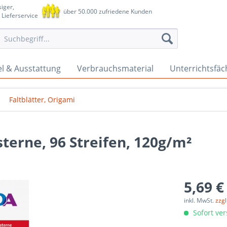
iger,
über 50.000 zufriedene Kunden
 Lieferservice
l & Ausstattung
Verbrauchsmaterial
Unterrichtsfäc
Faltblätter, Origami
sterne, 96 Streifen, 120g/m²
5,69 €
inkl. MwSt.
zzg
Sofort ver