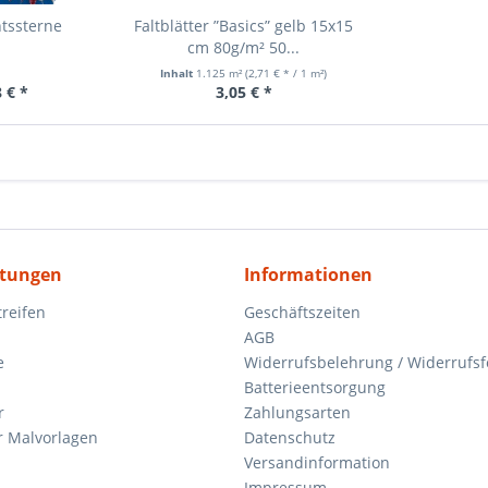
tssterne
Faltblätter ”Basics” gelb 15x15
cm 80g/m² 50...
Inhalt
1.125 m²
(2,71 € * / 1 m²)
 € *
3,05 € *
itungen
Informationen
reifen
Geschäftszeiten
AGB
e
Widerrufsbelehrung / Widerrufs
Batterieentsorgung
r
Zahlungsarten
 Malvorlagen
Datenschutz
Versandinformation
Impressum