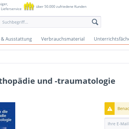
iger,
über 50.000 zufriedene Kunden
 Lieferservice
 & Ausstattung
Verbrauchsmaterial
Unterrichtsfäch
rthopädie und -traumatologie
Benach