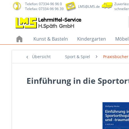
Telefon: 07334-96 96 0
Zuverläss
LMS@LMS.de
Telefax: 07334-96 96 39
schneller
Kunst & Basteln
Kindergarten
Möbel
Übersicht
Sport & Spiel
Praxisbücher
Einführung in die Sporto