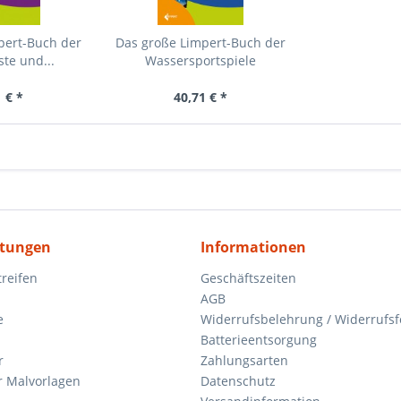
pert-Buch der
Das große Limpert-Buch der
te und...
Wassersportspiele
 € *
40,71 € *
itungen
Informationen
reifen
Geschäftszeiten
AGB
e
Widerrufsbelehrung / Widerrufs
Batterieentsorgung
r
Zahlungsarten
 Malvorlagen
Datenschutz