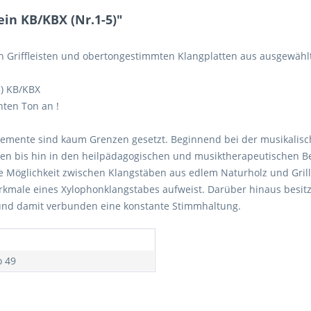
in KB/KBX (Nr.1-5)"
n Griffleisten und obertongestimmten Klangplatten aus ausgewähl
5) KB/KBX
hten Ton an !
emente sind kaum Grenzen gesetzt. Beginnend bei der musikalisc
en bis hin in den heilpädagogischen und musiktherapeutischen B
 Möglichkeit zwischen Klangstäben aus edlem Naturholz und Grillo
rkmale eines Xylophonklangstabes aufweist. Darüber hinaus besitzt
 und damit verbunden eine konstante Stimmhaltung.
o 49