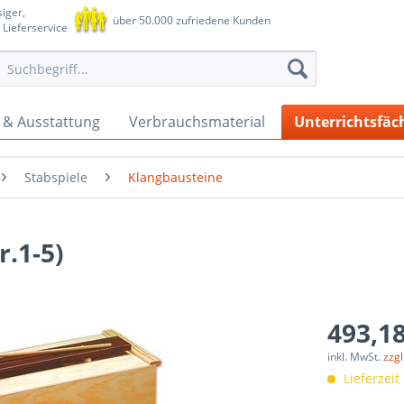
iger,
über 50.000 zufriedene Kunden
 Lieferservice
 & Ausstattung
Verbrauchsmaterial
Unterrichtsfäc
Stabspiele
Klangbausteine
.1-5)
493,18
inkl. MwSt.
zzg
Lieferzeit