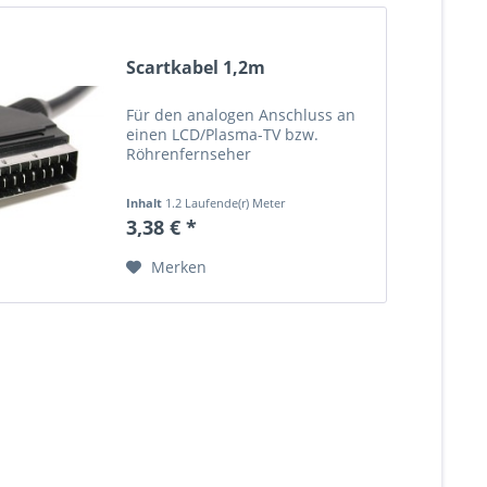
Scartkabel 1,2m
Für den analogen Anschluss an
einen LCD/Plasma-TV bzw.
Röhrenfernseher
Inhalt
1.2 Laufende(r) Meter
(2,82 € * / 1 Laufende(r) Meter)
3,38 € *
Merken