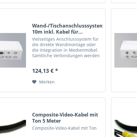
Wand-/Tischanschlusssystem
10m inkl. Kabel für...
Vielseitiges Anschlusssystem für
die direkte Wandmontage oder
die Integration in Medienmöbel.
Sämtliche Verbindungen werden
gesteckt, kein Schrauben oder
Löten erforderlich. Das Basis-Set
124,13 € *
beinhaltet: 1 x
Wandanschlußbox...
Merken
Composite-Video-Kabel mit
Ton 5 Meter
Composite-Video-Kabel mit Ton