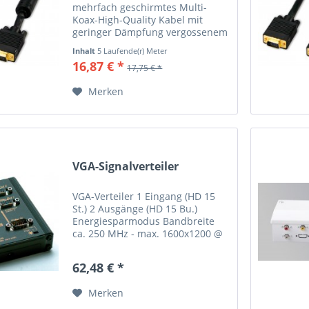
mehrfach geschirmtes Multi-
Koax-High-Quality Kabel mit
geringer Dämpfung vergossenem
Gehäuse vergoldete Stecker DDC-
Inhalt
5 Laufende(r) Meter
Control-Unterstütung schwarz
(3,37 € * / 1 Laufende(r) Meter)
16,87 € *
17,75 € *
Stecker/Stecker
Merken
VGA-Signalverteiler
VGA-Verteiler 1 Eingang (HD 15
St.) 2 Ausgänge (HD 15 Bu.)
Energiesparmodus Bandbreite
ca. 250 MHz - max. 1600x1200 @
70 Hz Steckernetzteil 230 V AC/ 9
V DC inkl. 1,8 m VGA-Kabel
62,48 € *
Merken