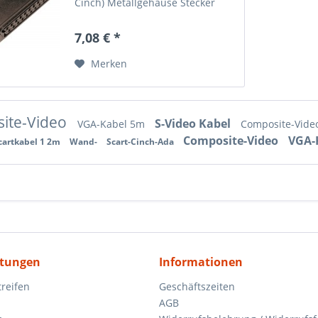
Cinch) Metallgehäuse Stecker
vergoldet
7,08 € *
Merken
ite-Video
S-Video Kabel
VGA-Kabel 5m
Composite-Vid
Composite-Video
VGA-
cartkabel 1 2m
Wand-
Scart-Cinch-Ada
itungen
Informationen
reifen
Geschäftszeiten
AGB