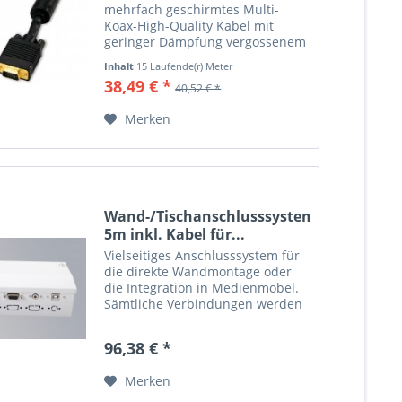
mehrfach geschirmtes Multi-
Koax-High-Quality Kabel mit
geringer Dämpfung vergossenem
Gehäuse vergoldete Stecker DDC-
Inhalt
15 Laufende(r) Meter
Control-Unterstützung schwarz
(2,57 € * / 1 Laufende(r) Meter)
38,49 € *
40,52 € *
Stecker/Stecker
Merken
Wand-/Tischanschlusssystem
5m inkl. Kabel für...
Vielseitiges Anschlusssystem für
die direkte Wandmontage oder
die Integration in Medienmöbel.
Sämtliche Verbindungen werden
gesteckt, kein Schrauben oder
Löten erforderlich. Das Basis-Set
96,38 € *
beinhaltet: 1 x
Wandanschlußbox...
Merken