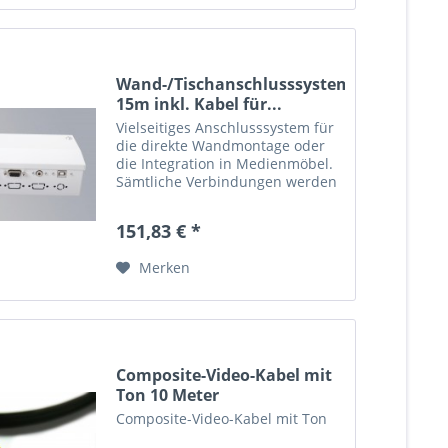
Wand-/Tischanschlusssystem
15m inkl. Kabel für...
Vielseitiges Anschlusssystem für
die direkte Wandmontage oder
die Integration in Medienmöbel.
Sämtliche Verbindungen werden
gesteckt, kein Schrauben oder
Löten erforderlich. Das Basis-Set
151,83 € *
beinhaltet: 1 x
Wandanschlußbox...
Merken
Composite-Video-Kabel mit
Ton 10 Meter
Composite-Video-Kabel mit Ton