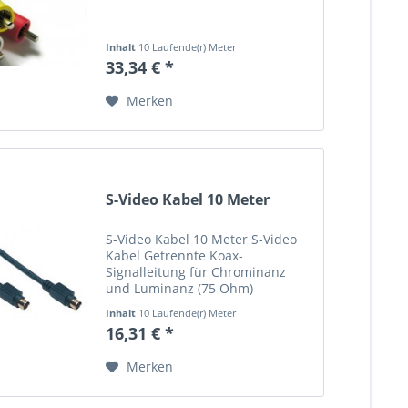
Inhalt
10 Laufende(r) Meter
(3,33 € * / 1 Laufende(r) Meter)
33,34 € *
Merken
S-Video Kabel 10 Meter
S-Video Kabel 10 Meter S-Video
Kabel Getrennte Koax-
Signalleitung für Chrominanz
und Luminanz (75 Ohm)
geschirmt schwarz
Inhalt
10 Laufende(r) Meter
(1,63 € * / 1 Laufende(r) Meter)
16,31 € *
Merken