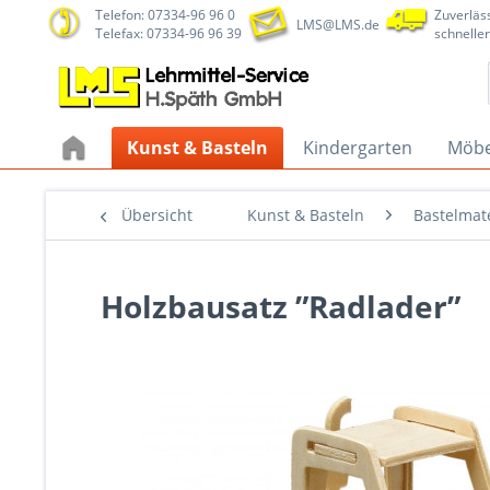
Telefon: 07334-96 96 0
Zuverläss
LMS@LMS.de
Telefax: 07334-96 96 39
schneller
Kunst & Basteln
Kindergarten
Möbe
Übersicht
Kunst & Basteln
Bastelmate
Holzbausatz ”Radlader”