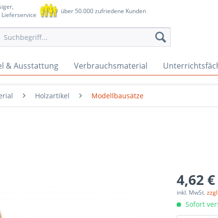
iger,
über 50.000 zufriedene Kunden
 Lieferservice
l & Ausstattung
Verbrauchsmaterial
Unterrichtsfäc
rial
Holzartikel
Modellbausätze
4,62 €
inkl. MwSt.
zzg
Sofort ver