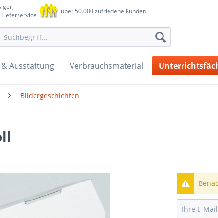
iger,
über 50.000 zufriedene Kunden
 Lieferservice
 & Ausstattung
Verbrauchsmaterial
Unterrichtsfäc
Bildergeschichten
ll
Benach