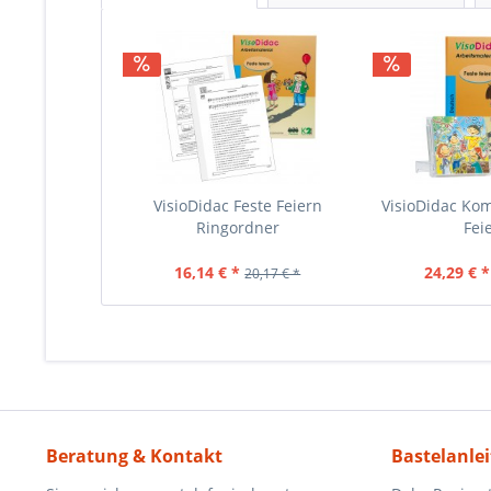
VisioDidac Feste Feiern
VisioDidac Kom
Ringordner
Fei
16,14 € *
24,29 € *
20,17 € *
Beratung & Kontakt
Bastelanle