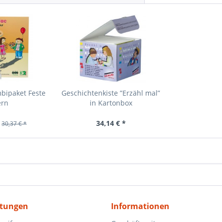
bipaket Feste
Geschichtenkiste ”Erzähl mal”
ern
in Kartonbox
34,14 € *
30,37 € *
itungen
Informationen