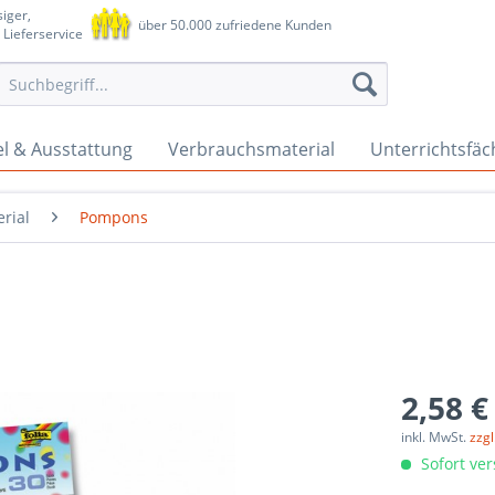
iger,
über 50.000 zufriedene Kunden
 Lieferservice
l & Ausstattung
Verbrauchsmaterial
Unterrichtsfäc
rial
Pompons
2,58 €
inkl. MwSt.
zzg
Sofort ver