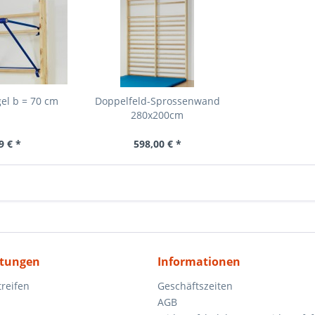
el b = 70 cm
Doppelfeld-Sprossenwand
280x200cm
9 € *
598,00 € *
itungen
Informationen
reifen
Geschäftszeiten
AGB