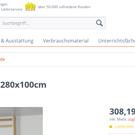
iger,
über 50.000 zufriedene Kunden
 Lieferservice
 & Ausstattung
Verbrauchsmaterial
Unterrichtsfäch
nde
d 280x100cm
308,19
inkl. MwSt.
zzg
Lieferzeit