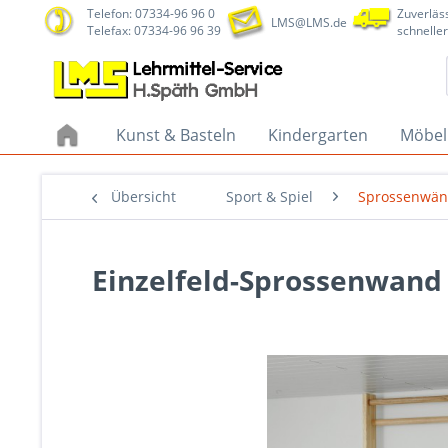
Telefon: 07334-96 96 0
Zuverläss
LMS@LMS.de
Telefax: 07334-96 96 39
schneller
Kunst & Basteln
Kindergarten
Möbel
Übersicht
Sport & Spiel
Sprossenwä
Einzelfeld-Sprossenwan