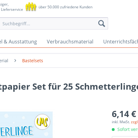
iger,
über 50.000 zufriedene Kunden
 Lieferservice
l & Ausstattung
Verbrauchsmaterial
Unterrichtsfäc
rial
Bastelsets
tpapier Set für 25 Schmetterling
6,14 €
inkl. MwSt.
zzg
Sofort ver