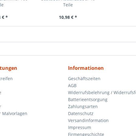
le
Teile
 € *
10,98 € *
itungen
Informationen
reifen
Geschäftszeiten
AGB
e
Widerrufsbelehrung / Widerrufs
Batterieentsorgung
r
Zahlungsarten
 Malvorlagen
Datenschutz
Versandinformation
Impressum
Firmengeschichte