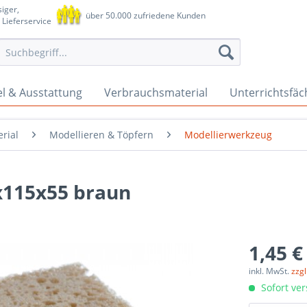
iger,
über 50.000 zufriedene Kunden
 Lieferservice
l & Ausstattung
Verbrauchsmaterial
Unterrichtsfäc
rial
Modellieren & Töpfern
Modellierwerkzeug
115x55 braun
1,45 €
inkl. MwSt.
zzg
Sofort ver