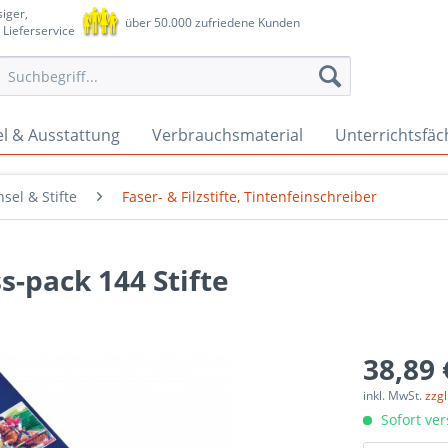
iger,
über 50.000 zufriedene Kunden
 Lieferservice
l & Ausstattung
Verbrauchsmaterial
Unterrichtsfäc
nsel & Stifte
Faser- & Filzstifte, Tintenfeinschreiber
s-pack 144 Stifte
38,89 
inkl. MwSt.
zzg
Sofort ver