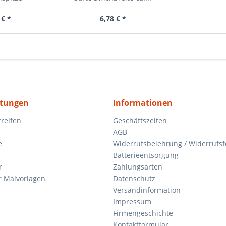
 € *
6,78 € *
itungen
Informationen
reifen
Geschäftszeiten
AGB
e
Widerrufsbelehrung / Widerrufs
Batterieentsorgung
r
Zahlungsarten
 Malvorlagen
Datenschutz
Versandinformation
Impressum
Firmengeschichte
Kontaktformular