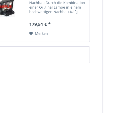
Nachbau Durch die Kombination
einer Original Lampe in einem
hochwertigen Nachbau-Käfig
erhalten Sie eine kostengünstige
Lösung ohne Kompromisse bei
179,51 € *
der Leistung! Es wird die gleiche
Lampe verwendet, die der...
Merken