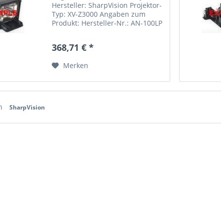
Hersteller: SharpVision Projektor-
Typ: XV-Z3000 Angaben zum
Produkt: Hersteller-Nr.: AN-100LP
Produktart: Beamerlampen-
Modul Watt: 275 ANSI-Lumen:
368,71 € *
1200 Mittlere Lebensdauer:
2000h
Merken
on
SharpVision