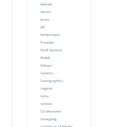
Iwasaki
Ixenon
Jector
JVC
Kindermann
K-media
Knoll Systems
Kodak
Kokuyo
Lanetco
Lasergraphics
Legend
Leica
Lenovo
LG electronic
Liesegang
LightVison / K-Media