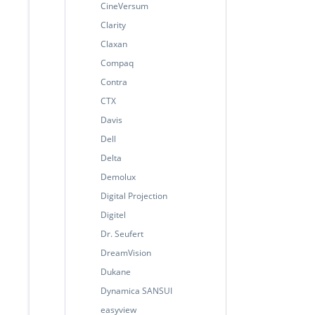
CineVersum
Clarity
Claxan
Compaq
Contra
CTX
Davis
Dell
Delta
Demolux
Digital Projection
Digitel
Dr. Seufert
DreamVision
Dukane
Dynamica SANSUI
easyview