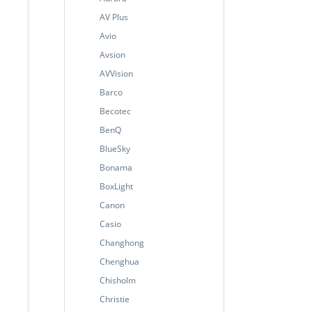
AV Plus
Avio
Avsion
AVVision
Barco
Becotec
BenQ
BlueSky
Bonama
BoxLight
Canon
Casio
Changhong
Chenghua
Chisholm
Christie