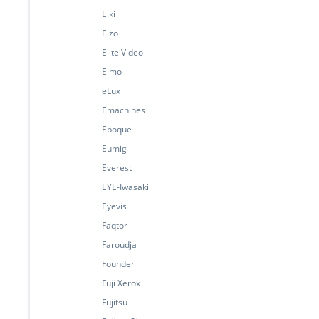
Eiki
Eizo
Elite Video
Elmo
eLux
Emachines
Epoque
Eumig
Everest
EYE-Iwasaki
Eyevis
Faqtor
Faroudja
Founder
Fuji Xerox
Fujitsu