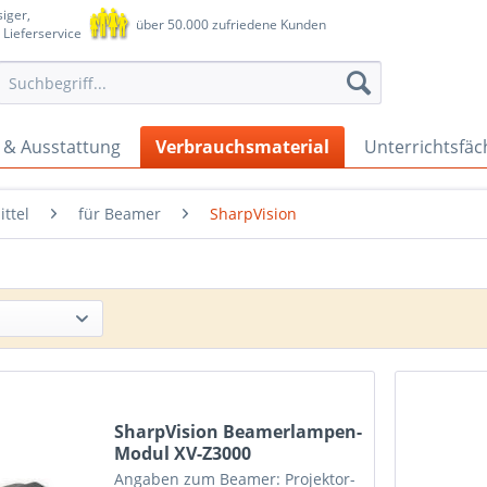
iger,
über 50.000 zufriedene Kunden
 Lieferservice
 & Ausstattung
Verbrauchsmaterial
Unterrichtsfäc
ttel
für Beamer
SharpVision
SharpVision Beamerlampen-
Modul XV-Z3000
Angaben zum Beamer: Projektor-