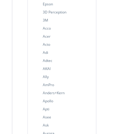
Epson
3D Perception
3M
Acco
Acer
Acto
Adi
Adtec
AKAI
Ally
AmPro
Anders+Kern
Apollo
Apti
Asee
Ask
Aurora