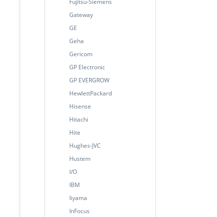
Fujitsu-Siemens
Gateway
GE
Geha
Gericom
GP Electronic
GP EVERGROW
HewlettPackard
Hisense
Hitachi
Hite
Hughes-JVC
Hustem
I/O
IBM
Iiyama
InFocus